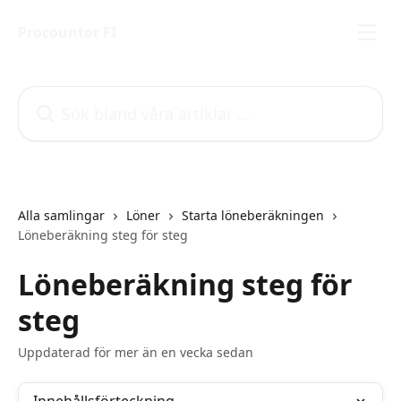
Hoppa till huvudinnehåll
Procountor FI
Sök bland våra artiklar …
Alla samlingar
Löner
Starta löneberäkningen
Löneberäkning steg för steg
Löneberäkning steg för
steg
Uppdaterad för mer än en vecka sedan