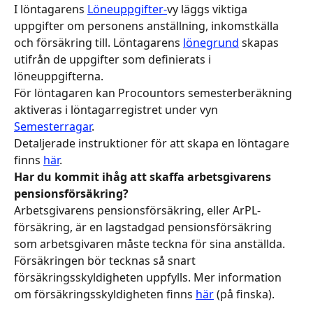
I löntagarens 
Löneuppgifter-
vy läggs viktiga 
uppgifter om personens anställning, inkomstkälla 
och försäkring till. Löntagarens 
lönegrund
 skapas 
utifrån de uppgifter som definierats i 
löneuppgifterna. 
För löntagaren kan Procountors semesterberäkning 
aktiveras i löntagarregistret under vyn 
Semesterragar
.
Detaljerade instruktioner för att skapa en löntagare 
finns 
här
.
Har du kommit ihåg att skaffa arbetsgivarens 
pensionsförsäkring?
Arbetsgivarens pensionsförsäkring, eller ArPL-
försäkring, är en lagstadgad pensionsförsäkring 
som arbetsgivaren måste teckna för sina anställda. 
Försäkringen bör tecknas så snart 
försäkringsskyldigheten uppfylls. Mer information 
om försäkringsskyldigheten finns 
här
 (på finska).