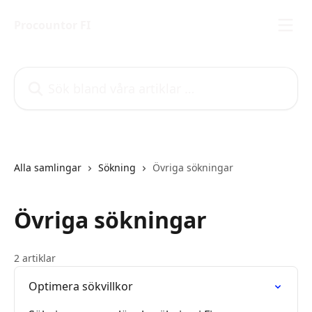
Hoppa till huvudinnehåll
Procountor FI
Sök bland våra artiklar …
Alla samlingar
Sökning
Övriga sökningar
Övriga sökningar
2 artiklar
Optimera sökvillkor