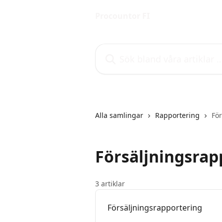
Hoppa till huvudinnehåll
Procountor FI
Sök bland våra artiklar …
Alla samlingar
Rapportering
För
Försäljningsrap
3 artiklar
Försäljningsrapportering