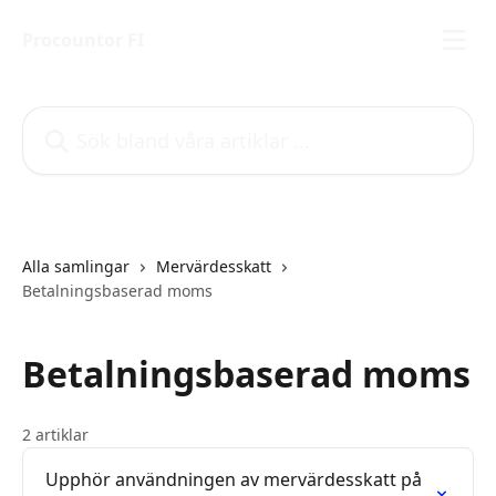
Hoppa till huvudinnehåll
Procountor FI
Sök bland våra artiklar …
Alla samlingar
Mervärdesskatt
Betalningsbaserad moms
Betalningsbaserad moms
2 artiklar
Upphör användningen av mervärdesskatt på