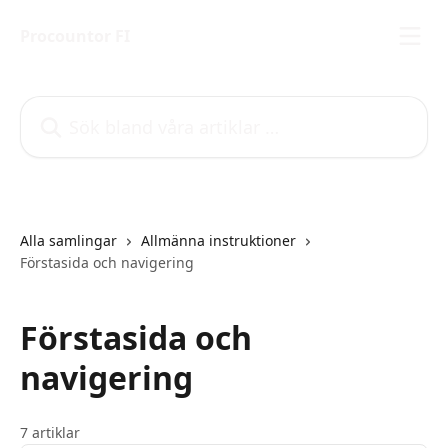
Hoppa till huvudinnehåll
Procountor FI
Sök bland våra artiklar …
Alla samlingar
Allmänna instruktioner
Förstasida och navigering
Förstasida och
navigering
7 artiklar