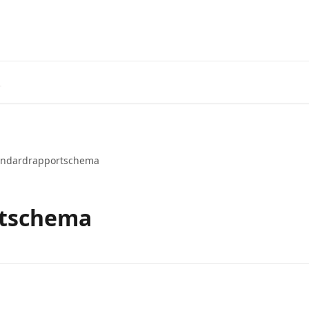
andardrapportschema
rtschema