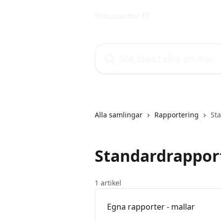
Hoppa till huvudinnehåll
Procountor FI
Sök bland våra artiklar …
Alla samlingar
Rapportering
St
Standardrappo
1 artikel
Egna rapporter - mallar