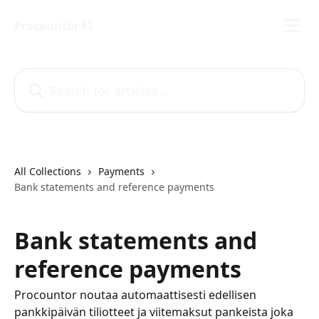
Skip to main content
Procountor FI
Search for articles...
All Collections
Payments
Bank statements and reference payments
Bank statements and
reference payments
Procountor noutaa automaattisesti edellisen
pankkipäivän tiliotteet ja viitemaksut pankeista joka