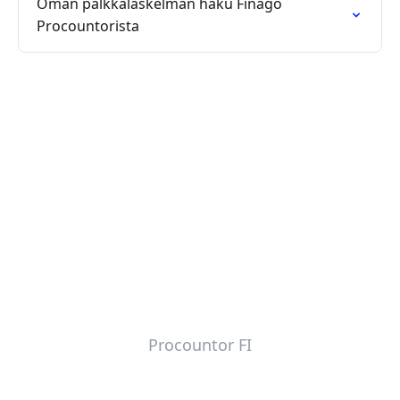
Oman palkkalaskelman haku Finago
Procountorista
Procountor FI