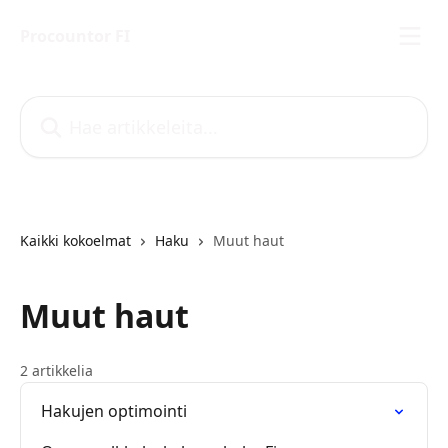
Siirry pääsisältöön
Procountor FI
Hae artikkeleita...
Kaikki kokoelmat
Haku
Muut haut
Muut haut
2 artikkelia
Hakujen optimointi