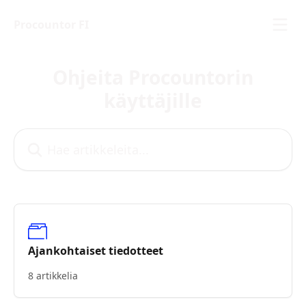
Siirry pääsisältöön
Procountor FI
Ohjeita Procountorin
käyttäjille
Hae artikkeleita...
Ajankohtaiset tiedotteet
8 artikkelia