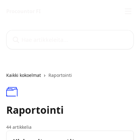
Siirry pääsisältöön
Procountor FI
Hae artikkeleita...
Kaikki kokoelmat
Raportointi
Raportointi
44 artikkelia