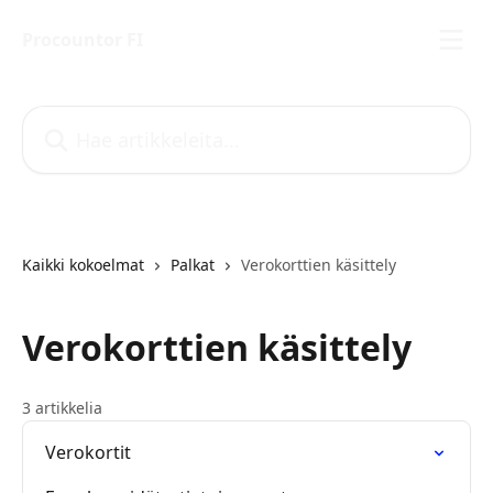
Siirry pääsisältöön
Procountor FI
Hae artikkeleita...
Kaikki kokoelmat
Palkat
Verokorttien käsittely
Verokorttien käsittely
3 artikkelia
Verokortit