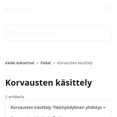
Siirry pääsisältöön
Procountor FI
Hae artikkeleita...
Kaikki kokoelmat
Palkat
Korvausten käsittely
Korvausten käsittely
2 artikkelia
Korvausten käsittely: Yleishyödyllinen yhdistys