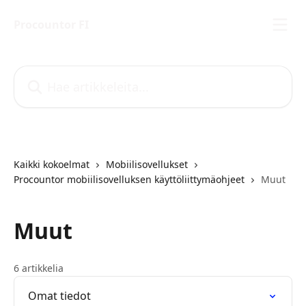
Siirry pääsisältöön
Procountor FI
Hae artikkeleita...
Kaikki kokoelmat
Mobiilisovellukset
Procountor mobiilisovelluksen käyttöliittymäohjeet
Muut
Muut
6 artikkelia
Omat tiedot