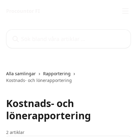
Hoppa till huvudinnehåll
Procountor FI
Sök bland våra artiklar …
Alla samlingar
Rapportering
Kostnads- och lönerapportering
Kostnads- och
lönerapportering
2 artiklar