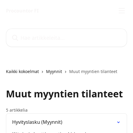
Siirry pääsisältöön
Procountor FI
Hae artikkeleita...
Kaikki kokoelmat
Myynnit
Muut myyntien tilanteet
Muut myyntien tilanteet
5 artikkelia
Hyvityslasku (Myynnit)