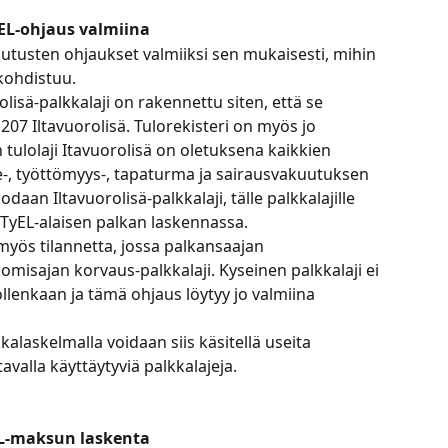
yEL-ohjaus valmiina
utusten ohjaukset valmiiksi sen mukaisesti, mihin 
 kohdistuu.
lisä-palkkalaji on rakennettu siten, että se 
 207 Iltavuorolisä. Tulorekisteri on myös jo 
n tulolaji Itavuorolisä on oletuksena kaikkien 
e-, työttömyys-, tapaturma ja sairausvakuutuksen 
daan Iltavuorolisä-palkkalaji, tälle palkkalajille 
TyEL-alaisen palkan laskennassa.
myös tilannetta, jossa palkansaajan 
omisajan korvaus-palkkalaji. Kyseinen palkkalaji ei 
ollenkaan ja tämä ohjaus löytyy jo valmiina 
kalaskelmalla voidaan siis käsitellä useita 
valla käyttäytyviä palkkalajeja.
EL-maksun laskenta