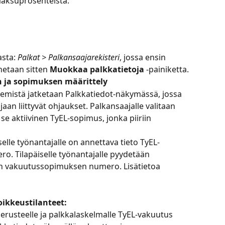
aksuprosenteista.
sta: 
Palkat > Palkansaajarekisteri
, jossa ensin 
inetaan sitten
Muokkaa palkkatietoja
 -painiketta.
n ja sopimuksen määrittely
emistä jatketaan Palkkatiedot-näkymässä, jossa 
aan liittyvät ohjaukset. Palkansaajalle valitaan 
se aktiivinen TyEL-sopimus, jonka piiriin 
elle työnantajalle on annettava tieto TyEL-
. Tilapäiselle työnantajalle pyydetään 
n vakuutussopimuksen numero. Lisätietoa 
ikkeustilanteet: 
rusteelle ja palkkalaskelmalle TyEL-vakuutus 