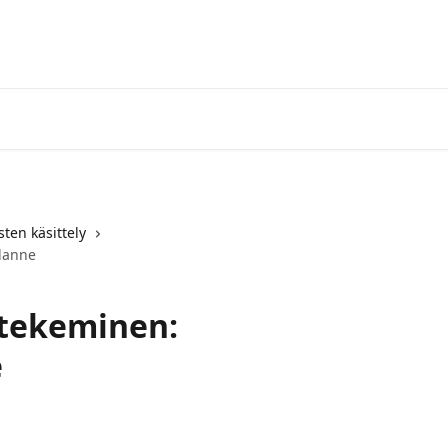
ten käsittely
ilanne
 tekeminen:
e