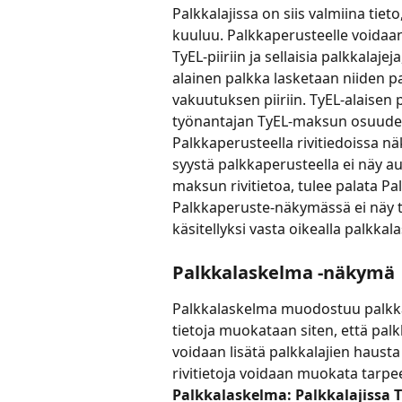
Palkkalajissa on siis valmiina tiet
kuuluu. Palkkaperusteelle voidaan 
TyEL-piiriin ja sellaisia palkkalaje
alainen palkka lasketaan niiden p
vakuutuksen piiriin. TyEL-alaisen 
työnantajan TyEL-maksun osuude
Palkkaperusteella rivitiedoissa n
syystä palkkaperusteella ei näy 
maksun rivitietoa, tulee palata P
Palkkaperuste-näkymässä ei näy t
käsitellyksi vasta oikealla palkk
Palkkalaskelma -näkymä
Palkkalaskelma muodostuu palkkap
tietoja muokataan siten, että pal
voidaan lisätä palkkalajien hausta 
rivitietoja voidaan muokata tarp
Palkkalaskelma: Palkkalajissa 