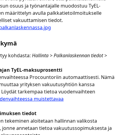
ksun osuus ja työnantajalle muodostuu TyEL-
määrittelyn avulla palkkatietoilmoitukselle 
liset vakuuttamisen tiedot.
näkymä
tyy kohdasta: 
Hallinta > Palkanlaskennan tiedot > 
tajan TyEL-maksuprosentti
nvaihteessa Procountoriin automaattisesti. Nämä 
e muuttaa yrityksen vakuutusyhtiön kanssa 
i. Löydät tarkempaa tietoa vuodenvaihteen 
denvaihteessa muistettavaa
pimuksen tiedot
en tekeminen aloitetaan hallinnan valikosta 
 jonne annetaan tietoa vakuutussopimuksesta ja 