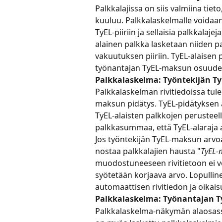
Palkkalajissa on siis valmiina tiet
kuuluu. Palkkalaskelmalle voidaan 
TyEL-piiriin ja sellaisia palkkalaje
alainen palkka lasketaan niiden p
vakuutuksen piiriin. TyEL-alaisen 
työnantajan TyEL-maksun osuude
Palkkalaskelma: Työntekijän T
Palkkalaskelman rivitiedoissa tule
maksun pidätys. TyEL-pidätyksen 
TyEL-alaisten palkkojen perusteella
palkkasummaa, että TyEL-alaraja a
Jos työntekijän TyEL-maksun arvo
nostaa palkkalajien hausta "
TyEL-
muodostuneeseen rivitietoon ei vo
syötetään korjaava arvo. Lopullin
automaattisen rivitiedon ja oikai
Palkkalaskelma: Työnantajan 
Palkkalaskelma-näkymän alaosass