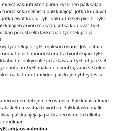
o, minkä vakuutusten piiriin kyseinen palkkalaji 
tuoda sekä sellaisia palkkalajeja, jotka kuuluvat 
ja, jotka eivät kuulu TyEL-vakuutuksen piiriin. TyEL-
alkkalajien arvon mukaan, jotka kuuluvat TyEL-
palkan perusteella lasketaan työntekijän ja 
t.
äkyy työntekijän TyEL-maksun osuus. Jos jostain 
automaattisesti muodostunutta työntekijän TyEL-
alkkatiedot-näkymälle ja tarkastaa TyEL-ohjaukset.
yönantajan TyEL-maksun osuutta, vaan se tulee 
alaskelmalla toteutuneiden palkkojen yhteydessä.
erusteen tietojen perusteella. Palkkalaskelman 
kkalaskelma vastaa toivottua. Palkkalaskelmalle 
lisää palkkalajeja ja palkkaperusteelta tulleita 
een mukaan.
TyEL-ohjaus valmiina