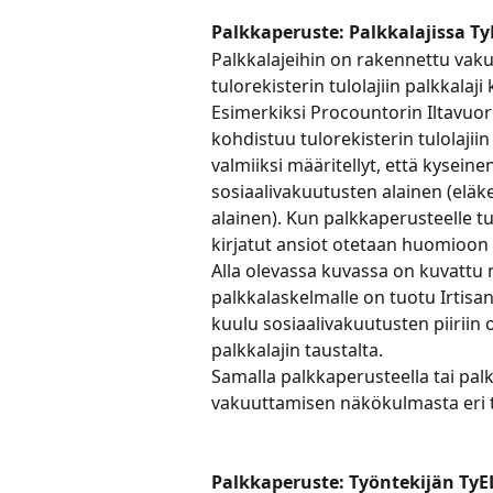
Palkkaperuste: Palkkalajissa T
Palkkalajeihin on rakennettu vaku
tulorekisterin tulolajiin palkkalaji
Esimerkiksi Procountorin Iltavuoro
kohdistuu tulorekisterin tulolajiin
valmiiksi määritellyt, että kyseine
sosiaalivakuutusten alainen (eläk
alainen). Kun palkkaperusteelle tuo
kirjatut ansiot otetaan huomioon 
Alla olevassa kuvassa on kuvattu 
palkkalaskelmalle on tuotu Irtisan
kuulu sosiaalivakuutusten piiriin 
palkkalajin taustalta.
Samalla palkkaperusteella tai palk
vakuuttamisen näkökulmasta eri ta
Palkkaperuste: Työntekijän Ty