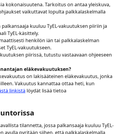
ia kokonaisuutena. Tarkoitus on antaa yleiskuva, 
ohjaukset vaikuttavat lopulta palkkalaskelmalla 
a palkansaaja kuuluu TyEL-vakuutuksen piiriin ja 
li TyEL-käsittely.
attisesti henkilön iän tai palkkalaskelman 
et TyEL-vakuutukseen.
kuutuksen piirissä, tutustu vastaavaan ohjeeseen 
önantajan eläkevakuutuksen?
kevakuutus on lakisääteinen eläkevakuutus, jonka 
illeen. Vakuutus kannattaa ottaa heti, kun 
ästä linkistä
 löydät lisää tietoa 
untorissa
avallista tilannetta, jossa palkansaaja kuuluu TyEL-
n avulla pyritään siihen, että palkkalaskelmalla 