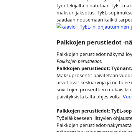
työntekijältä pidätetään TyEL-ma
maksun jaksotus. TyEL-sopimuksen 
saadaan nousemaan kaikki tarpeel
Palkkojen perustiedot -
Palkkojen perustiedot näkymä löy
Palkkojen perustiedot.
Palkkojen perustiedot: Työnan
Maksuprosentit päivitetään vuode
arvot ovat keskiarvoja ja ne tule
sovittujen prosenttien mukaisiks
päivityksistä tältä ohjesivulta: 
Vuo
Palkkojen perustiedot: TyEL-so
Työeläkkeeseen liittyvien ohjaust
Palkkojen perustiedot-näkymästä,