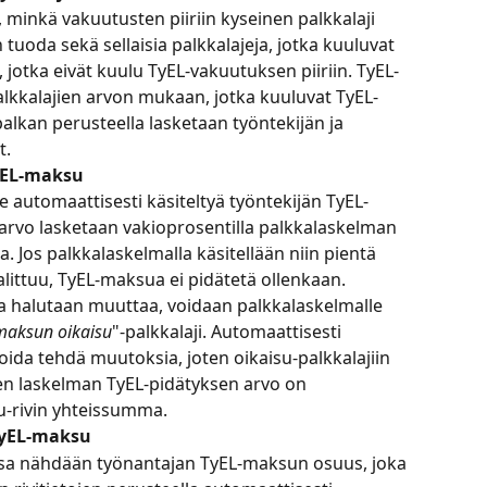
o, minkä vakuutusten piiriin kyseinen palkkalaji 
tuoda sekä sellaisia palkkalajeja, jotka kuuluvat 
ja, jotka eivät kuulu TyEL-vakuutuksen piiriin. TyEL-
alkkalajien arvon mukaan, jotka kuuluvat TyEL-
palkan perusteella lasketaan työntekijän ja 
t.
yEL-maksu
e automaattisesti käsiteltyä työntekijän TyEL-
arvo lasketaan vakioprosentilla palkkalaskelman 
. Jos palkkalaskelmalla käsitellään niin pientä 
littuu, TyEL-maksua ei pidätetä ollenkaan.
a halutaan muuttaa, voidaan palkkalaskelmalle 
maksun oikaisu
"-palkkalaji. Automaattisesti 
ida tehdä muutoksia, joten oikaisu-palkkalajiin 
en laskelman TyEL-pidätyksen arvo on 
su-rivin yhteissumma.
TyEL-maksu
a nähdään työnantajan TyEL-maksun osuus, joka 