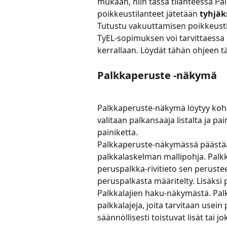
mukaan, niin tässä tilanteessa P
poikkeustilanteet jätetään 
tyhjäk
Tutustu vakuuttamisen poikkeusti
TyEL-sopimuksen voi tarvittaess
kerrallaan. Löydät tähän ohjeen tä
Palkkaperuste -näkymä
Palkkaperuste-näkymä löytyy koh
valitaan palkansaaja listalta ja pai
painiketta.
Palkkaperuste-näkymässä päästää
palkkalaskelman mallipohja. Palk
peruspalkka-rivitieto sen perustee
peruspalkasta määritelty. Lisäksi p
Palkkalajien haku-näkymästä. Palkk
palkkalajeja, joita tarvitaan usei
säännöllisesti toistuvat lisät tai 