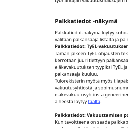
työnantajan vakuutusmaksujen m
Palkkatiedot -näkymä
Palkkatiedot-näkymä löytyy kohda
valitaan palkansaaja listalta ja pa
Palkkatiedot: TyEL-vakuutukse
Tämän jälkeen TyEL-ohjausten tek
kerrotaan juuri tiettyyn palkansaaj
eläkevakuutuksen tyypiksi TyEL ja 
palkansaaja kuuluu.
Tulorekisterin myötä myös tilapäis
vakuutusyhtiöstä ja sopimusnumero
eläkevakuutusyhtiöstä geneerine
aiheestä löytyy 
täältä
.
Palkkatiedot: Vakuuttamisen po
Kun tavoitteena on saada palkkape