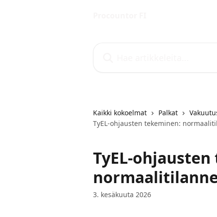
Siirry pääsisältöön
Procountor FI
Hae artikkeleita...
Kaikki kokoelmat
Palkat
Vakuutus
TyEL-ohjausten tekeminen: normaalit
TyEL-ohjausten
normaalitilann
3. kesäkuuta 2026