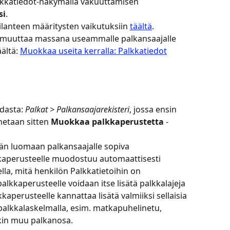
alkkatiedot-näkymällä vakuuttamisen 
si
.
lanteen määritysten vaikutuksiin 
täältä
.
a muuttaa massana useammalle palkansaajalle 
ältä: 
Muokkaa useita kerralla: Palkkatiedot
dasta: 
Palkat > Palkansaajarekisteri
, jossa ensin 
netaan sitten 
Muokkaa palkkaperustetta
 -
n luomaan palkansaajalle sopiva 
kaperusteelle muodostuu automaattisesti 
lla, mitä henkilön Palkkatietoihin on 
alkkaperusteelle voidaan itse lisätä palkkalajeja 
aperusteelle kannattaa lisätä valmiiksi sellaisia 
n palkkalaskelmalla, esim. matkapuhelinetu, 
jokin muu palkanosa.