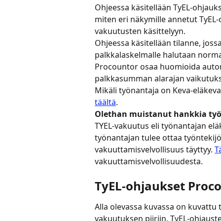
Ohjeessa käsitellään TyEL-ohjauks
miten eri näkymille annetut TyEL-
vakuutusten käsittelyyn.
Ohjeessa käsitellään tilanne, joss
palkkalaskelmalle halutaan normaa
Procountor osaa huomioida automa
palkkasumman alarajan vaikutuks
Mikäli työnantaja on Keva-eläkeva
täältä
.
Olethan muistanut hankkia ty
TYEL-vakuutus eli työnantajan elä
työnantajan tulee ottaa työntekijö
vakuuttamisvelvollisuus täyttyy. 
T
vakuuttamisvelvollisuudesta.
TyEL-ohjaukset Proco
Alla olevassa kuvassa on kuvattu t
vakuutuksen piiriin. TyEL-ohjauste