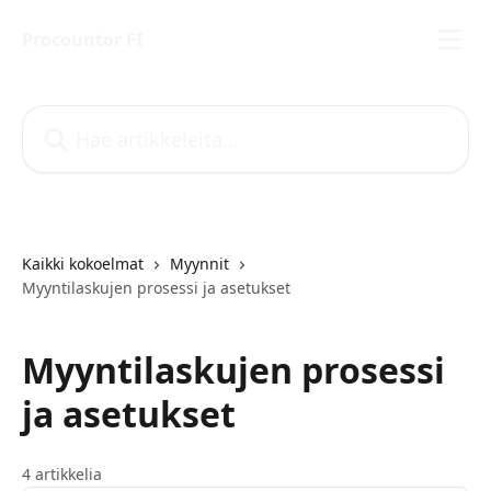
Siirry pääsisältöön
Procountor FI
Hae artikkeleita...
Kaikki kokoelmat
Myynnit
Myyntilaskujen prosessi ja asetukset
Myyntilaskujen prosessi
ja asetukset
4 artikkelia