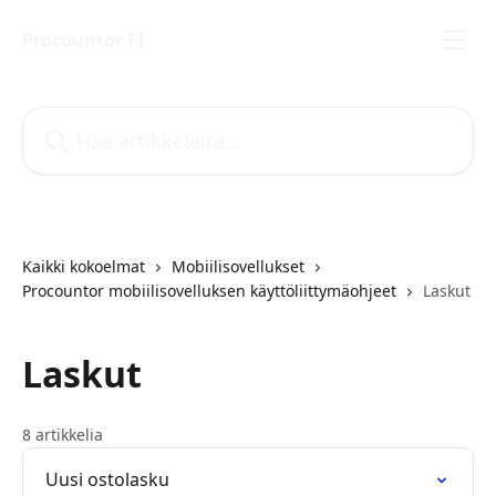
Siirry pääsisältöön
Procountor FI
Hae artikkeleita...
Kaikki kokoelmat
Mobiilisovellukset
Procountor mobiilisovelluksen käyttöliittymäohjeet
Laskut
Laskut
8 artikkelia
Uusi ostolasku