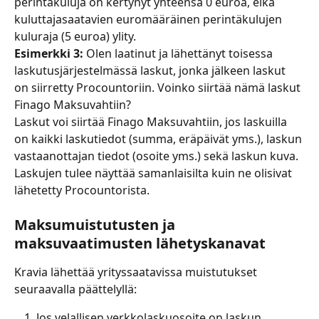
perintäkuluja on kertynyt yhteensä 0 euroa, eikä 
kuluttajasaatavien euromääräinen perintäkulujen 
kuluraja (5 euroa) ylity.
Esimerkki 3:
 Olen laatinut ja lähettänyt toisessa 
laskutusjärjestelmässä laskut, jonka jälkeen laskut 
on siirretty Procountoriin. Voinko siirtää nämä laskut 
Finago Maksuvahtiin?
Laskut voi siirtää Finago Maksuvahtiin, jos laskuilla 
on kaikki laskutiedot (summa, eräpäivät yms.), laskun 
vastaanottajan tiedot (osoite yms.) sekä laskun kuva. 
Laskujen tulee näyttää samanlaisilta kuin ne olisivat 
lähetetty Procountorista.
Maksumuistutusten ja 
maksuvaatimusten lähetyskanavat
Kravia lähettää yrityssaatavissa muistutukset 
seuraavalla päättelyllä:
Jos velallisen verkkolaskuosoite on laskun 