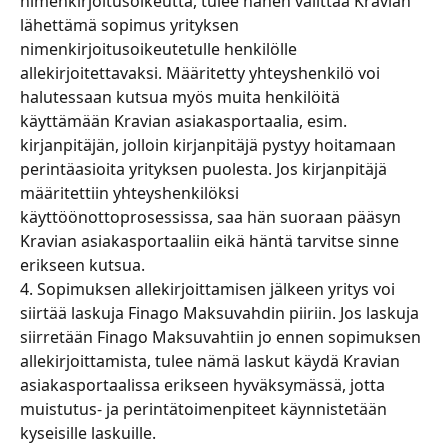
nimenkirjoitusoikeutta, tulee hänen välittää Kravian 
lähettämä sopimus yrityksen 
nimenkirjoitusoikeutetulle henkilölle 
allekirjoitettavaksi. Määritetty yhteyshenkilö voi 
halutessaan kutsua myös muita henkilöitä 
käyttämään Kravian asiakasportaalia, esim. 
kirjanpitäjän, jolloin kirjanpitäjä pystyy hoitamaan 
perintäasioita yrityksen puolesta. Jos kirjanpitäjä 
määritettiin yhteyshenkilöksi 
käyttöönottoprosessissa, saa hän suoraan pääsyn 
Kravian asiakasportaaliin eikä häntä tarvitse sinne 
erikseen kutsua.
4. Sopimuksen allekirjoittamisen jälkeen yritys voi 
siirtää laskuja Finago Maksuvahdin piiriin. Jos laskuja 
siirretään Finago Maksuvahtiin jo ennen sopimuksen 
allekirjoittamista, tulee nämä laskut käydä Kravian 
asiakasportaalissa erikseen hyväksymässä, jotta 
muistutus- ja perintätoimenpiteet käynnistetään 
kyseisille laskuille.