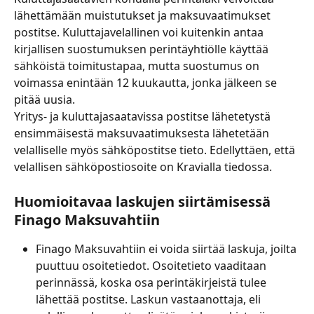
lähettämään muistutukset ja maksuvaatimukset 
postitse. Kuluttajavelallinen voi kuitenkin antaa 
kirjallisen suostumuksen perintäyhtiölle käyttää 
sähköistä toimitustapaa, mutta suostumus on 
voimassa enintään 12 kuukautta, jonka jälkeen se 
pitää uusia.
Yritys- ja kuluttajasaatavissa postitse lähetetystä 
ensimmäisestä maksuvaatimuksesta lähetetään 
velalliselle myös sähköpostitse tieto. Edellyttäen, että 
velallisen sähköpostiosoite on Kravialla tiedossa.
Huomioitavaa laskujen siirtämisessä 
Finago Maksuvahtiin
Finago Maksuvahtiin ei voida siirtää laskuja, joilta 
puuttuu osoitetiedot. Osoitetieto vaaditaan 
perinnässä, koska osa perintäkirjeistä tulee 
lähettää postitse. Laskun vastaanottaja, eli 