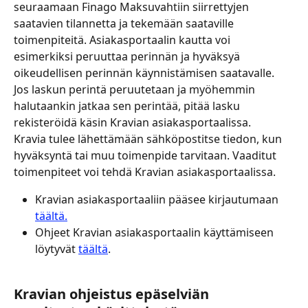
seuraamaan Finago Maksuvahtiin siirrettyjen 
saatavien tilannetta ja tekemään saataville 
toimenpiteitä. Asiakasportaalin kautta voi 
esimerkiksi peruuttaa perinnän ja hyväksyä 
oikeudellisen perinnän käynnistämisen saatavalle. 
Jos laskun perintä peruutetaan ja myöhemmin 
halutaankin jatkaa sen perintää, pitää lasku 
rekisteröidä käsin Kravian asiakasportaalissa.
Kravia tulee lähettämään sähköpostitse tiedon, kun 
hyväksyntä tai muu toimenpide tarvitaan. Vaaditut 
toimenpiteet voi tehdä Kravian asiakasportaalissa.
Kravian asiakasportaaliin pääsee kirjautumaan 
täältä.
Ohjeet Kravian asiakasportaalin käyttämiseen 
löytyvät 
täältä
.
Kravian ohjeistus epäselviän 