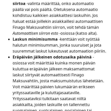
siirtoa
 -valinta määrittää, onko automaatio 
päällä vai pois päältä. Oletuksena automaatio 
kohdistuu kaikkien asiakkaittesi laskuihin. Jos 
haluat estää joillekin asiakkaillesi automaattisen 
Finago Maksuvahtiin siirron, voit tehdä tämän 
Automaattisen siirron esto
 -osiossa (katso alta).
Laskun minimisumma
 -kenttään voit syöttää 
halutun minimisumman, jonka suuruiset ja jota 
suuremmat laskut lukeutuvat automaation piiriin.
Eräpäivän jälkeinen odotusaika päivinä
 -
osiossa voit määrittää kuinka monen päivän 
kuluttua eräpäivän jälkeen maksamattomat 
laskut siirtyvät automaattisesti Finago 
Maksuvahtiin, josta maksumuistutus lähetetään. 
Voit määrittää päivien lukumäärän erikseen 
yrityssaataville ja kuluttajasaataville. 
Yrityssaataviksi tulkitaan saatavat niiltä 
asiakkailta, joiden laskuille on tallennettu 
suomalainen, ruotsalainen, norjalainen tai 