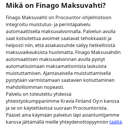
Mikä on Finago Maksuvahti?
Finago Maksuvahti on Procountor-ohjelmistoon 
integroitu muistutus- ja perintäpalvelu 
automaattisella maksuvalvonnalla. Palvelun avulla 
saat kotiutettua avoimet saatavat tehokkaasti ja 
helposti niin, että asiakassuhde säilyy hetkellisistä 
maksuvaikeuksista huolimatta. Finago Maksuvahdin 
automaattisen maksuvalvonnan avulla pystyt 
automatisoimaan maksamattomista laskuista 
muistuttamisen. Ajantasaisella muistuttamisella 
pystytään varmistamaan saatavien kotiuttaminen 
mahdollisimman nopeasti.
Palvelu on toteutettu yhdessä 
yhteistyökumppanimme Kravia Finland Oy:n kanssa 
ja se on käytettävissä suoraan Procountorista.
Pääset aina käymään palvelun läpi asiantuntijamme 
kanssa jättämällä meille yhteydenottopyynnön 
täältä
.