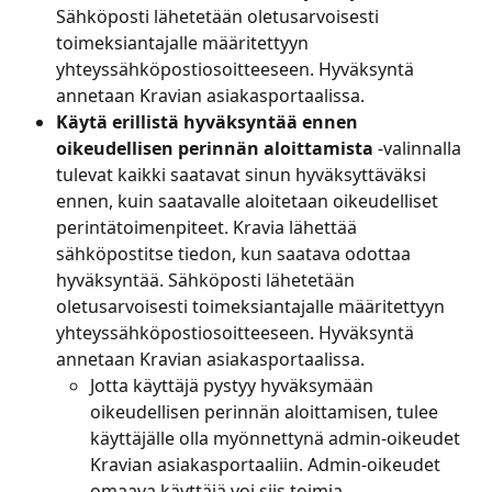
Sähköposti lähetetään oletusarvoisesti 
toimeksiantajalle määritettyyn 
yhteyssähköpostiosoitteeseen. Hyväksyntä 
annetaan Kravian asiakasportaalissa.
Käytä erillistä hyväksyntää ennen 
oikeudellisen perinnän aloittamista
 -valinnalla 
tulevat kaikki saatavat sinun hyväksyttäväksi 
ennen, kuin saatavalle aloitetaan oikeudelliset 
perintätoimenpiteet. Kravia lähettää 
sähköpostitse tiedon, kun saatava odottaa 
hyväksyntää. Sähköposti lähetetään 
oletusarvoisesti toimeksiantajalle määritettyyn 
yhteyssähköpostiosoitteeseen. Hyväksyntä 
annetaan Kravian asiakasportaalissa.
Jotta käyttäjä pystyy hyväksymään 
oikeudellisen perinnän aloittamisen, tulee 
käyttäjälle olla myönnettynä admin-oikeudet 
Kravian asiakasportaaliin. Admin-oikeudet 
omaava käyttäjä voi siis toimia 