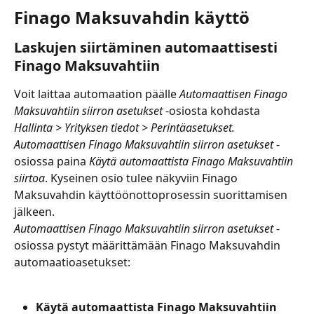
Finago Maksuvahdin käyttö
Laskujen siirtäminen automaattisesti 
Finago Maksuvahtiin
Voit laittaa automaation päälle 
Automaattisen Finago 
Maksuvahtiin siirron asetukset
 -osiosta kohdasta 
Hallinta > Yrityksen tiedot > Perintäasetukset. 
Automaattisen Finago Maksuvahtiin siirron asetukset
 -
osiossa paina 
Käytä automaattista Finago Maksuvahtiin 
siirtoa
. Kyseinen osio tulee näkyviin Finago 
Maksuvahdin käyttöönottoprosessin suorittamisen 
jälkeen.
Automaattisen Finago Maksuvahtiin siirron asetukset
 -
osiossa pystyt määrittämään Finago Maksuvahdin 
automaatioasetukset:
Käytä automaattista Finago Maksuvahtiin 