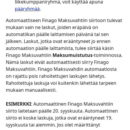
liikekumppaniryhmä, voit käyttää apuna 
pääryhmää
.
Automaattiseen Finago Maksuvahtiin siirtoon tulevat 
mukaan vain ne laskut, joiden eräpäivä on 
automatiikan päälle laittamisen päivänä tai sen 
jälkeen. Laskut, jotka ovat erääntyneet jo ennen 
automaation päälle laittamista, tulee siirtää käsin 
Finago Maksuvahtiin 
Maksumuistutus
-toiminnossa. 
Nämä laskut eivät automaattisesti siirry Finago 
Maksuvahtiin. Finago Maksuvahdin automaatiosta 
on rajattu pois rahoitettujen laskujen lähetys. 
Rahoitettuja laskuja voi kuitenkin lähettää tarpeen 
mukaan manuaalisesti.
ESIMERKKI
: Automaattinen Finago Maksuvahtiin 
siirto laitetaan päälle 20. syyskuuta. Automaattinen 
siirto ei koske laskuja, jotka ovat erääntyneet 19. 
syyskuuta tai aiemmin. Jos olet määrittänyt 