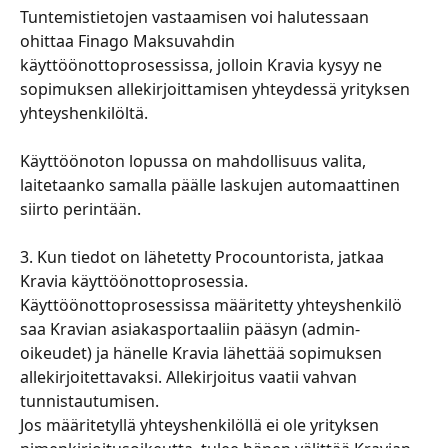
Tuntemistietojen vastaamisen voi halutessaan 
ohittaa Finago Maksuvahdin 
käyttöönottoprosessissa, jolloin Kravia kysyy ne 
sopimuksen allekirjoittamisen yhteydessä yrityksen 
yhteyshenkilöltä.
Käyttöönoton lopussa on mahdollisuus valita, 
laitetaanko samalla päälle laskujen automaattinen 
siirto perintään.
3. Kun tiedot on lähetetty Procountorista, jatkaa 
Kravia käyttöönottoprosessia. 
Käyttöönottoprosessissa määritetty yhteyshenkilö 
saa Kravian asiakasportaaliin pääsyn (admin-
oikeudet) ja hänelle Kravia lähettää sopimuksen 
allekirjoitettavaksi. Allekirjoitus vaatii vahvan 
tunnistautumisen.
Jos määritetyllä yhteyshenkilöllä ei ole yrityksen 