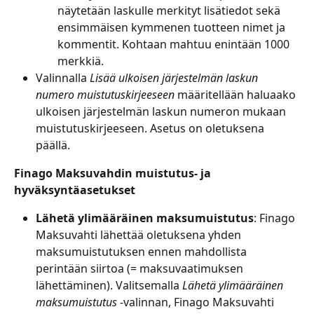
näytetään laskulle merkityt lisätiedot sekä 
ensimmäisen kymmenen tuotteen nimet ja 
kommentit. Kohtaan mahtuu enintään 1000 
merkkiä.
Valinnalla 
Lisää ulkoisen järjestelmän laskun 
numero muistutuskirjeeseen
 määritellään haluaako 
ulkoisen järjestelmän laskun numeron mukaan 
muistutuskirjeeseen. Asetus on oletuksena 
päällä.
Finago Maksuvahdin muistutus- ja 
hyväksyntäasetukset
Lähetä ylimääräinen maksumuistutus
: Finago 
Maksuvahti lähettää oletuksena yhden 
maksumuistutuksen ennen mahdollista 
perintään siirtoa (= maksuvaatimuksen 
lähettäminen). Valitsemalla 
Lähetä ylimääräinen 
maksumuistutus
 -valinnan, Finago Maksuvahti 