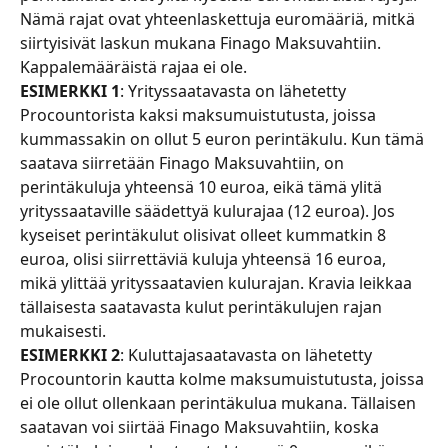
Nämä rajat ovat yhteenlaskettuja euromääriä, mitkä 
siirtyisivät laskun mukana Finago Maksuvahtiin. 
Kappalemääräistä rajaa ei ole.
ESIMERKKI 1
: Yrityssaatavasta on lähetetty 
Procountorista kaksi maksumuistutusta, joissa 
kummassakin on ollut 5 euron perintäkulu. Kun tämä 
saatava siirretään Finago Maksuvahtiin, on 
perintäkuluja yhteensä 10 euroa, eikä tämä ylitä 
yrityssaataville säädettyä kulurajaa (12 euroa). Jos 
kyseiset perintäkulut olisivat olleet kummatkin 8 
euroa, olisi siirrettäviä kuluja yhteensä 16 euroa, 
mikä ylittää yrityssaatavien kulurajan. Kravia leikkaa 
tällaisesta saatavasta kulut perintäkulujen rajan 
mukaisesti.
ESIMERKKI 2
: Kuluttajasaatavasta on lähetetty 
Procountorin kautta kolme maksumuistutusta, joissa 
ei ole ollut ollenkaan perintäkulua mukana. Tällaisen 
saatavan voi siirtää Finago Maksuvahtiin, koska 