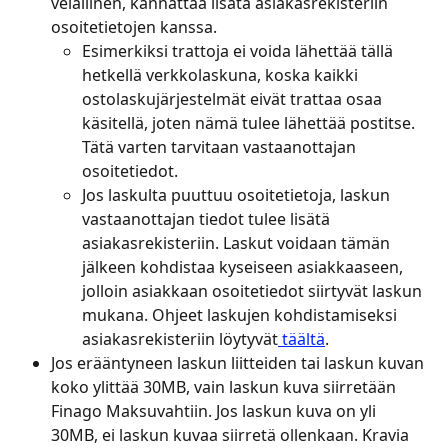
velallinen, kannattaa lisätä asiakasrekisteriin 
osoitetietojen kanssa.
Esimerkiksi trattoja ei voida lähettää tällä 
hetkellä verkkolaskuna, koska kaikki 
ostolaskujärjestelmät eivät trattaa osaa 
käsitellä, joten nämä tulee lähettää postitse. 
Tätä varten tarvitaan vastaanottajan 
osoitetiedot.
Jos laskulta puuttuu osoitetietoja, laskun 
vastaanottajan tiedot tulee lisätä 
asiakasrekisteriin. Laskut voidaan tämän 
jälkeen kohdistaa kyseiseen asiakkaaseen, 
jolloin asiakkaan osoitetiedot siirtyvät laskun 
mukana. Ohjeet laskujen kohdistamiseksi 
asiakasrekisteriin löytyvät
 täältä
.
Jos erääntyneen laskun liitteiden tai laskun kuvan 
koko ylittää 30MB, vain laskun kuva siirretään 
Finago Maksuvahtiin. Jos laskun kuva on yli 
30MB, ei laskun kuvaa siirretä ollenkaan. Kravia 