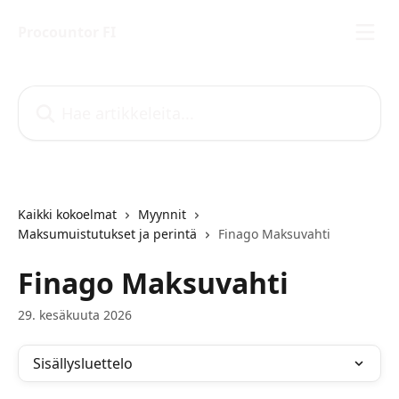
Siirry pääsisältöön
Procountor FI
Hae artikkeleita...
Kaikki kokoelmat
Myynnit
Maksumuistutukset ja perintä
Finago Maksuvahti
Finago Maksuvahti
29. kesäkuuta 2026
Sisällysluettelo