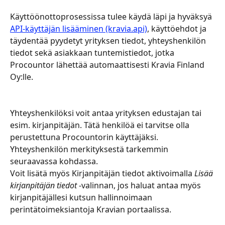
Käyttöönottoprosessissa tulee käydä läpi ja hyväksyä 
API-käyttäjän lisääminen (kravia.api)
, käyttöehdot ja 
täydentää pyydetyt yrityksen tiedot, yhteyshenkilön 
tiedot sekä asiakkaan tuntemistiedot, jotka 
Procountor lähettää automaattisesti Kravia Finland 
Oy:lle.
Yhteyshenkilöksi voit antaa yrityksen edustajan tai 
esim. kirjanpitäjän. Tätä henkilöä ei tarvitse olla 
perustettuna Procountorin käyttäjäksi. 
Yhteyshenkilön merkityksestä tarkemmin 
seuraavassa kohdassa.
Voit lisätä myös Kirjanpitäjän tiedot aktivoimalla 
Lisää 
kirjanpitäjän tiedot
 -valinnan, jos haluat antaa myös 
kirjanpitäjällesi kutsun hallinnoimaan 
perintätoimeksiantoja Kravian portaalissa.