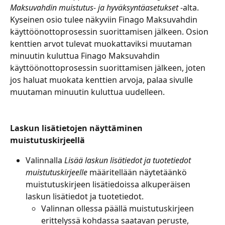
Maksuvahdin muistutus- ja hyväksyntäasetukset
 -alta. 
Kyseinen osio tulee näkyviin Finago Maksuvahdin 
käyttöönottoprosessin suorittamisen jälkeen. Osion 
kenttien arvot tulevat muokattaviksi muutaman 
minuutin kuluttua Finago Maksuvahdin 
käyttöönottoprosessin suorittamisen jälkeen, joten 
jos haluat muokata kenttien arvoja, palaa sivulle 
muutaman minuutin kuluttua uudelleen.
Laskun lisätietojen näyttäminen 
muistutuskirjeellä
Valinnalla 
Lisää laskun lisätiedot ja tuotetiedot 
muistutuskirjeelle 
määritellään näytetäänkö 
muistutuskirjeen lisätiedoissa alkuperäisen 
laskun lisätiedot ja tuotetiedot.
Valinnan ollessa päällä muistutuskirjeen 
erittelyssä kohdassa saatavan peruste, 