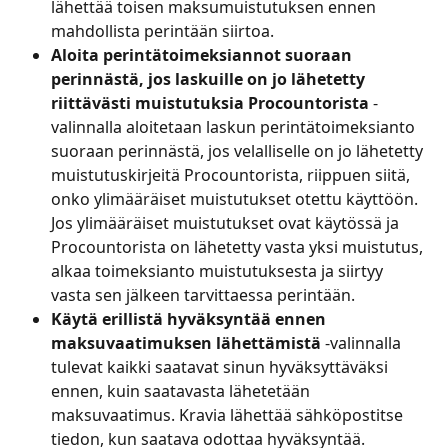
lähettää toisen maksumuistutuksen ennen 
mahdollista perintään siirtoa.
Aloita perintätoimeksiannot suoraan 
perinnästä, jos laskuille on jo lähetetty 
riittävästi muistutuksia Procountorista 
-
valinnalla aloitetaan laskun perintätoimeksianto 
suoraan perinnästä, jos velalliselle on jo lähetetty 
muistutuskirjeitä Procountorista, riippuen siitä, 
onko ylimääräiset muistutukset otettu käyttöön. 
Jos ylimääräiset muistutukset ovat käytössä ja 
Procountorista on lähetetty vasta yksi muistutus, 
alkaa toimeksianto muistutuksesta ja siirtyy 
vasta sen jälkeen tarvittaessa perintään.
Käytä erillistä hyväksyntää ennen 
maksuvaatimuksen lähettämistä 
-valinnalla 
tulevat kaikki saatavat sinun hyväksyttäväksi 
ennen, kuin saatavasta lähetetään 
maksuvaatimus. Kravia lähettää sähköpostitse 
tiedon, kun saatava odottaa hyväksyntää. 