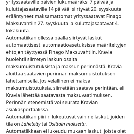
yrityssaataville päivien lukumääräksi 7 päivää ja 
kuluttajasaataville 14 päivää, siirtyvät 20. syyskuuta 
erääntyneet maksamattomat yrityssaatavat Finago 
Maksuvahtiin 27. syyskuuta ja kuluttajasaatavat 4. 
lokakuuta.
Automatiikan ollessa päällä siirtyvät laskut 
automaattisesti automaatioasetuksissa määriteltyjen 
ehtojen täyttyessä Finago Maksuvahtiin. Kravia 
huolehtii siirretyn laskun osalta 
maksumuistutuksista ja maksun perinnästä. Kravia 
aloittaa saatavien perinnän maksumuistutuksen 
lähettämisellä. Jos velallinen ei maksa 
maksumuistutuksia, siirretään saatava perintään, eli 
Kravia lähettää saatavasta maksuvaatimuksen. 
Perinnän etenemistä voi seurata Kravian 
asiakasportaalissa.
Automatiikan piiriin lukeutuvat vain ne laskut, joiden 
tila on 
Lähetetty
 tai 
Osittain maksettu
.
Automatiikkaan ei lukeudu mukaan laskut, joista olet 