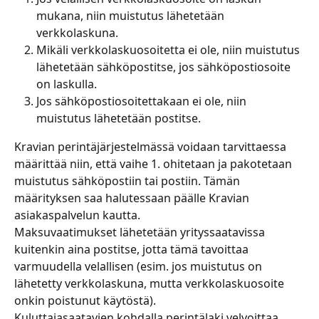
mukana, niin muistutus lähetetään 
verkkolaskuna.
Mikäli verkkolaskuosoitetta ei ole, niin muistutus 
lähetetään sähköpostitse, jos sähköpostiosoite 
on laskulla.
Jos sähköpostiosoitettakaan ei ole, niin 
muistutus lähetetään postitse.
Kravian perintäjärjestelmässä voidaan tarvittaessa 
määrittää niin, että vaihe 1. ohitetaan ja pakotetaan 
muistutus sähköpostiin tai postiin. Tämän 
määrityksen saa halutessaan päälle Kravian 
asiakaspalvelun kautta.
Maksuvaatimukset lähetetään yrityssaatavissa 
kuitenkin aina postitse, jotta tämä tavoittaa 
varmuudella velallisen (esim. jos muistutus on 
lähetetty verkkolaskuna, mutta verkkolaskuosoite 
onkin poistunut käytöstä).
Kuluttajasaatavien kohdalla perintälaki velvoittaa 