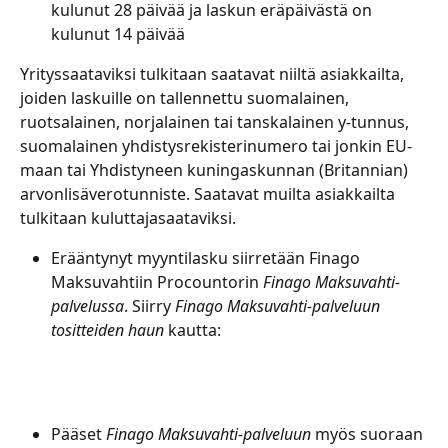
kulunut 28 päivää ja laskun eräpäivästä on 
kulunut 14 päivää
Yrityssaataviksi tulkitaan saatavat niiltä asiakkailta, 
joiden laskuille on tallennettu suomalainen, 
ruotsalainen, norjalainen tai tanskalainen y-tunnus, 
suomalainen yhdistysrekisterinumero tai jonkin EU-
maan tai Yhdistyneen kuningaskunnan (Britannian) 
arvonlisäverotunniste. Saatavat muilta asiakkailta 
tulkitaan kuluttajasaataviksi.
Erääntynyt myyntilasku siirretään Finago 
Maksuvahtiin Procountorin 
Finago Maksuvahti-
palvelussa
. Siirry 
Finago Maksuvahti-palveluun
tositteiden haun
 kautta:
Pääset 
Finago Maksuvahti-palveluun
 myös suoraan 