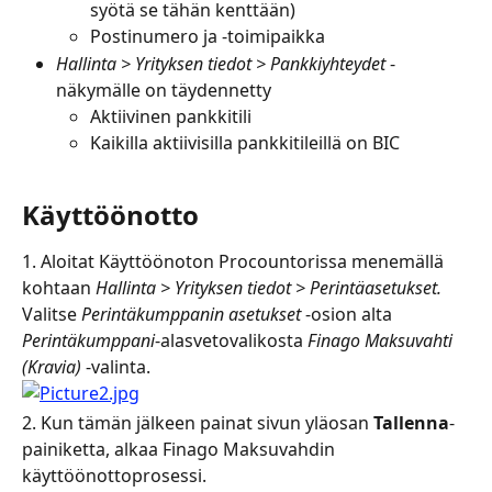
syötä se tähän kenttään)
Postinumero ja -toimipaikka
Hallinta > Yrityksen tiedot > Pankkiyhteydet
 -
näkymälle on täydennetty
Aktiivinen pankkitili
Kaikilla aktiivisilla pankkitileillä on BIC
Käyttöönotto
1. Aloitat Käyttöönoton Procountorissa menemällä 
kohtaan 
Hallinta > Yrityksen tiedot > Perintäasetukset. 
Valitse 
Perintäkumppanin asetukset
 -osion alta 
Perintäkumppani
-alasvetovalikosta 
Finago Maksuvahti 
(Kravia)
 -valinta.
2. Kun tämän jälkeen painat sivun yläosan 
Tallenna
-
painiketta, alkaa Finago Maksuvahdin 
käyttöönottoprosessi.