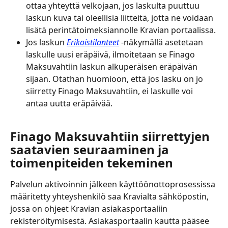
ottaa yhteyttä velkojaan, jos laskulta puuttuu 
laskun kuva tai oleellisia liitteitä, jotta ne voidaan 
lisätä perintätoimeksiannolle Kravian portaalissa.
Jos laskun 
Erikoistilanteet
 -näkymällä asetetaan 
laskulle uusi eräpäivä, ilmoitetaan se Finago 
Maksuvahtiin laskun alkuperäisen eräpäivän 
sijaan. Otathan huomioon, että jos lasku on jo 
siirretty Finago Maksuvahtiin, ei laskulle voi 
antaa uutta eräpäivää.
Finago Maksuvahtiin siirrettyjen 
saatavien seuraaminen ja 
toimenpiteiden tekeminen
Palvelun aktivoinnin jälkeen käyttöönottoprosessissa 
määritetty yhteyshenkilö saa Kravialta sähköpostin, 
jossa on ohjeet Kravian asiakasportaaliin 
rekisteröitymisestä. Asiakasportaalin kautta pääsee 