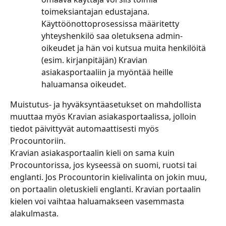
toimeksiantajan edustajana. 
Käyttöönottoprosessissa määritetty 
yhteyshenkilö saa oletuksena admin-
oikeudet ja hän voi kutsua muita henkilöitä 
(esim. kirjanpitäjän) Kravian 
asiakasportaaliin ja myöntää heille 
haluamansa oikeudet.
Muistutus- ja hyväksyntäasetukset on mahdollista 
muuttaa myös Kravian asiakasportaalissa, jolloin 
tiedot päivittyvät automaattisesti myös 
Procountoriin.
Kravian asiakasportaalin kieli on sama kuin 
Procountorissa, jos kyseessä on suomi, ruotsi tai 
englanti. Jos Procountorin kielivalinta on jokin muu, 
on portaalin oletuskieli englanti. Kravian portaalin 
kielen voi vaihtaa haluamakseen vasemmasta 
alakulmasta.