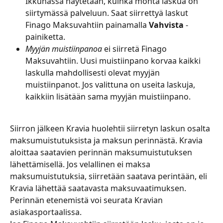
Ikkunassa näytetään, kuinka monta laskua on 
siirtymässä palveluun. Saat siirrettyä laskut 
Finago Maksuvahtiin painamalla 
Vahvista
 -
painiketta.
Myyjän muistiinpanoa
 ei siirretä Finago 
Maksuvahtiin. Uusi muistiinpano korvaa kaikki 
laskulla mahdollisesti olevat myyjän 
muistiinpanot. Jos valittuna on useita laskuja, 
kaikkiin lisätään sama myyjän muistiinpano.
Siirron jälkeen Kravia huolehtii siirretyn laskun osalta 
maksumuistutuksista ja maksun perinnästä. Kravia 
aloittaa saatavien perinnän maksumuistutuksen 
lähettämisellä. Jos velallinen ei maksa 
maksumuistutuksia, siirretään saatava perintään, eli 
Kravia lähettää saatavasta maksuvaatimuksen. 
Perinnän etenemistä voi seurata Kravian 
asiakasportaalissa.