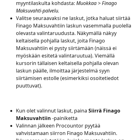
myyntilaskulta kohdasta: 
Muokkaa > Finago 
Maksuvahti-palvelu.
Valitse seuraavaksi ne laskut, jotka haluat siirtää 
Finago Maksuvahtiin laskun vasemmalla puolella 
olevasta valintaruudusta. Näkymällä näkyy 
keltaisella pohjalla laskut, joita Finago 
Maksuvahtiin ei pysty siirtämään (näissä ei 
myöskään esitetä valintaruutua). Viemällä 
kursorin tällaisen keltaisella pohjalla olevan 
laskun päälle, ilmoittaa järjestelmä syyn 
siirtämisen estolle (esimerkiksi osoitetiedot 
puuttuvat).
Kun olet valinnut laskut, paina 
Siirrä Finago 
Maksuvahtiin
 -painiketta
Valinnan jälkeen Procountor pyytää 
vahvistamaan siirron Finago Maksuvahtiin. 