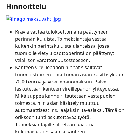
Hinnoittelu
Kravia vastaa tuloksettomana päättyneen 
perinnän kuluista. Toimeksiantaja vastaa 
kuitenkin perintäkuluista tilanteissa, jossa 
tuomiolle viety ulosottoperintä on päättynyt 
velallisen varattomuusesteeseen.
Kanteen vireillepanon hinnat sisältävät 
tuomioistuimen riidattoman asian käsittelykulun 
70,00 euroa ja vireillepanomaksun. Palvelu 
laskutetaan kanteen vireillepanon yhteydessä. 
Mikä suppea kanne riitautetaan vastapuolen 
toimesta, niin asian käsittely muuttuu 
automaattisesti ns. laajaksi riita-asiaksi. Tämä on 
erikseen tuntilaskutettavaa työtä. 
Toimeksiantajalle tilitetään pääoma 
kokonaisuudessaan ja kanteen 