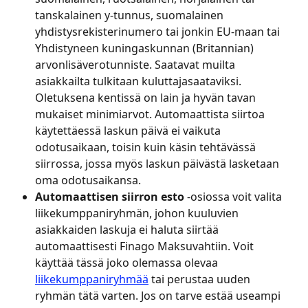
tanskalainen y-tunnus, suomalainen 
yhdistysrekisterinumero tai jonkin EU-maan tai 
Yhdistyneen kuningaskunnan (Britannian) 
arvonlisäverotunniste. Saatavat muilta 
asiakkailta tulkitaan kuluttajasaataviksi. 
Oletuksena kentissä on lain ja hyvän tavan 
mukaiset minimiarvot. Automaattista siirtoa 
käytettäessä laskun päivä ei vaikuta 
odotusaikaan, toisin kuin käsin tehtävässä 
siirrossa, jossa myös laskun päivästä lasketaan 
oma odotusaikansa.
Automaattisen siirron esto
 -osiossa voit valita 
liikekumppaniryhmän, johon kuuluvien 
asiakkaiden laskuja ei haluta siirtää 
automaattisesti Finago Maksuvahtiin. Voit 
käyttää tässä joko olemassa olevaa 
liikekumppaniryhmää
 tai perustaa uuden 
ryhmän tätä varten. Jos on tarve estää useampi 