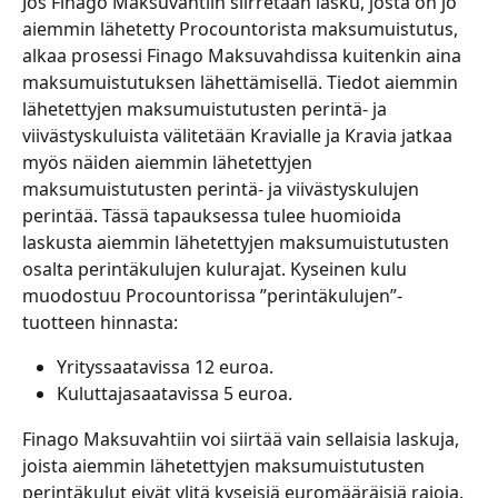
Jos Finago Maksuvahtiin siirretään lasku, josta on jo 
aiemmin lähetetty Procountorista maksumuistutus, 
alkaa prosessi Finago Maksuvahdissa kuitenkin aina 
maksumuistutuksen lähettämisellä. Tiedot aiemmin 
lähetettyjen maksumuistutusten perintä- ja 
viivästyskuluista välitetään Kravialle ja Kravia jatkaa 
myös näiden aiemmin lähetettyjen 
maksumuistutusten perintä- ja viivästyskulujen 
perintää. Tässä tapauksessa tulee huomioida 
laskusta aiemmin lähetettyjen maksumuistutusten 
osalta perintäkulujen kulurajat. Kyseinen kulu 
muodostuu Procountorissa ”perintäkulujen”-
tuotteen hinnasta:
Yrityssaatavissa 12 euroa.
Kuluttajasaatavissa 5 euroa.
Finago Maksuvahtiin voi siirtää vain sellaisia laskuja, 
joista aiemmin lähetettyjen maksumuistutusten 
perintäkulut eivät ylitä kyseisiä euromääräisiä rajoja. 