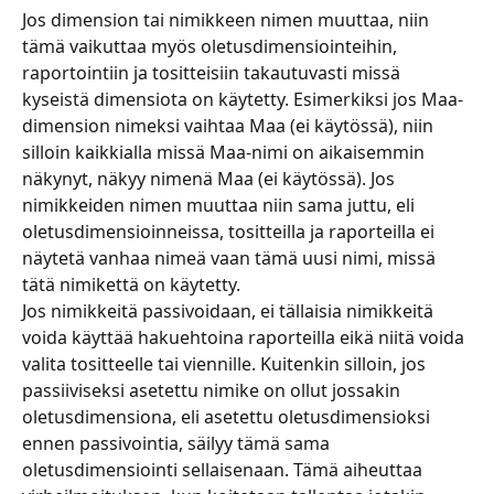
Jos dimension tai nimikkeen nimen muuttaa, niin 
tämä vaikuttaa myös oletusdimensiointeihin, 
raportointiin ja tositteisiin takautuvasti missä 
kyseistä dimensiota on käytetty. Esimerkiksi jos Maa-
dimension nimeksi vaihtaa Maa (ei käytössä), niin 
silloin kaikkialla missä Maa-nimi on aikaisemmin 
näkynyt, näkyy nimenä Maa (ei käytössä). Jos 
nimikkeiden nimen muuttaa niin sama juttu, eli 
oletusdimensioinneissa, tositteilla ja raporteilla ei 
näytetä vanhaa nimeä vaan tämä uusi nimi, missä 
tätä nimikettä on käytetty.
Jos nimikkeitä passivoidaan, ei tällaisia nimikkeitä 
voida käyttää hakuehtoina raporteilla eikä niitä voida 
valita tositteelle tai viennille. Kuitenkin silloin, jos 
passiiviseksi asetettu nimike on ollut jossakin 
oletusdimensiona, eli asetettu oletusdimensioksi 
ennen passivointia, säilyy tämä sama 
oletusdimensiointi sellaisenaan. Tämä aiheuttaa 