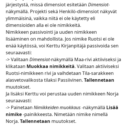
järjestystä, missä dimensiot esitetään 
Dimensiot
-
näkymällä. Projekti sekä Henkilö-dimensiot näkyvät 
ylimmäisinä, vaikka niitä ei ole käytetty eli 
dimensioiden alla ei ole nimikkeitä.
Nimikkeen passivointi ja uuden nimikkeen 
lisääminen on mahdollista. Jos nimike Ruotsi ei ole 
enää käytössä, voi Kerttu Kirjanpitäjä passivoida sen 
seuraavasti:
-> Valitaan 
Dimensiot
-näkymällä Maa-rivi aktiiviseksi ja 
klikataan 
Muokkaa nimikkeitä
. Valitaan aktiiviseksi 
Ruotsi-nimikkeen rivi ja vaihdetaan Tila-sarakkeen 
alasvetovalikosta tilaksi Passiivinen. 
Tallennetaan
muutokset.
Ja lisäksi Kerttu voi perustaa uuden nimikkeen Norja 
seuraavasti:
-> Painetaan 
Nimikkeiden muokkaus
 -näkymällä 
Lisää 
nimike
 -painikkeesta. Nimetään nimike nimellä 
Norja. 
Tallennetaan
 muutokset.