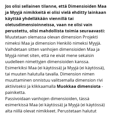
Jos olisi sellainen tilanne, että Dimensioiden Maa 
ja Myyjä nimikkeitä ei olisi vielä ehditty lainkaan 
käyttää yhdelläkään viennillä tai 
oletusdimensioinneissa, vaan ne olisi vain 
perustettu, olisi mahdollista toimia seuraavasti:
Muutetaan olemassa olevan dimension Projekti 
nimeksi Maa ja dimension Henkilö nimeksi Myyjä. 
Vaihdetaan sitten vanhojen dimensioiden Maa ja 
Myyjä nimet siten, että ne eivät mene sekaisin 
uudelleen nimettyjen dimensioiden kanssa. 
Esimerkiksi Maa (ei käytössä) ja Myyjä (ei käytössä), 
tai muuten halutulla tavalla. Dimension nimen 
muuttaminen onnistuu valitsemalla dimension rivi 
aktiiviseksi ja klikkaamalla 
Muokkaa dimensiota 
-
painiketta.
Passivoidaan vanhojen dimensioiden, tässä 
esimerkissä Maa (ei käytössä) ja Myyjä (ei käytössä) 
alta niillä olevat nimikkeet. Perustetaan halutut 