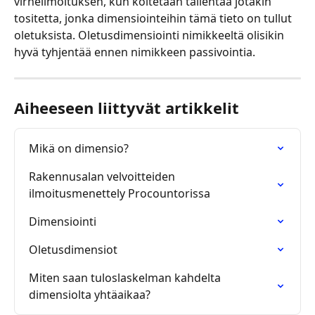
virheilmoituksen, kun koitetaan tallentaa jotakin 
tositetta, jonka dimensiointeihin tämä tieto on tullut 
oletuksista. Oletusdimensiointi nimikkeeltä olisikin 
hyvä tyhjentää ennen nimikkeen passivointia.
Aiheeseen liittyvät artikkelit
Mikä on dimensio?
Rakennusalan velvoitteiden 
ilmoitusmenettely Procountorissa
Dimensiointi
Oletusdimensiot
Miten saan tuloslaskelman kahdelta 
dimensiolta yhtäaikaa?