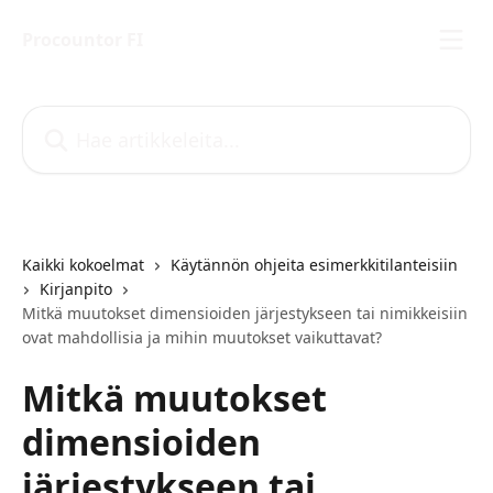
Siirry pääsisältöön
Procountor FI
Hae artikkeleita...
Kaikki kokoelmat
Käytännön ohjeita esimerkkitilanteisiin
Kirjanpito
Mitkä muutokset dimensioiden järjestykseen tai nimikkeisiin
ovat mahdollisia ja mihin muutokset vaikuttavat?
Mitkä muutokset
dimensioiden
järjestykseen tai